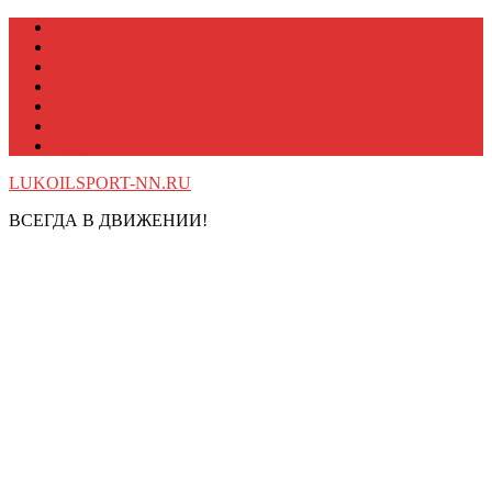
Перейти
ОРГКОМИТЕТ
к
СОБЫТИЯ
содержимому
СПАРТАКИАДА
СПОРТИВНЫЕ СЕКЦИИ
СОЦИАЛЬНЫЕ ПРОЕКТЫ
КУЛЬТУРНЫЕ ПРОЕКТЫ
ГТО
LUKOILSPORT-NN.RU
ВСЕГДА В ДВИЖЕНИИ!