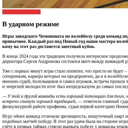
Спортивная орбита
25
admin
декабря,
В ударном режиме
2024
16
января,
Игры заводского Чемпионата по волейболу среди команд по
2025
привычное. Каждый раз под Новый год наши мастера волей
кому на этот раз достанется заветный кубок.
В конце 2024 года эта традиции получила интересное продолже
директора Сергея Андронова состоялся матч между командой р
Уже с первых минут игры стало понятно, что просто не будет –
соперникам, карьера которых на предприятии, да и в волейболе
мнению судей, болельщиков и самих игроков, встреча прошла
и энергией молодости итог был непредсказуем до самых после
— У той и другой команды есть хороший потенциал для того, 
встречи станут хорошей традицией,
— отметила главный судь
физкультурной работе профкома, судья первой категории Ниже
Игру обеих команд отличали зрелищность, нешуточный азарт и
подобных матчей победу. В этот раз удача была на стороне иг
счёте в первых таймах сумели вырвать победу у команды руков